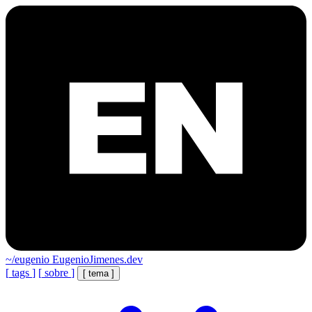
~/eugenio
EugenioJimenes.dev
[
tags
]
[
sobre
]
[
tema
]