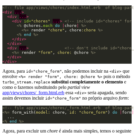
<!-- file app/views/chores/index.html.erb  of blog-part
<div
...
>
<div
...
>
<div
id=
"chores"
...
>
<!-- include id="chores" for 
<%
@chores
.
each
do
|
chore
|
%>
<%=
render
"chore"
,
chore
:chore
%>
<%
end
%>
</div>
</div>
<div
...
>
<!-- don't include id="chore_
<%=
render
"form"
,
chore: 
@chore
%>
</div>
</div>
Agora, para
, não podemos incluir na
que
id="chore_form"
<div>
envolve
pois o método
<%= render "form", chore: @chore %>
substitui completamente o elemento
e
turbo_stream.replace
como o fazemos substituindo pelo
partial view
app/views/chores/_form.html.erb
essa
seria apagada, sendo
<div>
assim devemos incluir
no próprio arquivo
form
:
id="chore_form"
<!-- file app/views/chores/_form.html.erb  of blog-part
<%=
form_with
(
model: 
chore
,
id: 
"chore_form"
)
do
|
form
|
<%
end
%>
Agora, para excluir um
chore
é ainda mais simples, temos o seguinte