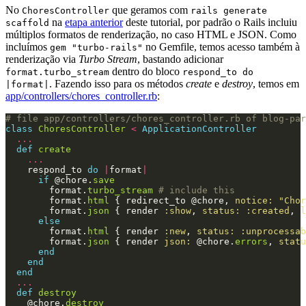
No
que geramos com
ChoresController
rails generate
na
etapa anterior
deste tutorial, por padrão o Rails incluiu
scaffold
múltiplos formatos de renderização, no caso HTML e JSON. Como
incluímos
no Gemfile, temos acesso também à
gem "turbo-rails"
renderização via
Turbo Stream
, bastando adicionar
dentro do bloco
format.turbo_stream
respond_to do
. Fazendo isso para os métodos
create
e
destroy
, temos em
|format|
app/controllers/chores_controller.rb
:
# file app/controllers/chores_controller.rb of blog-par
class
ChoresController
<
ApplicationController
...
def
create
...
respond_to
do
|
format
|
if
@chore
.
save
format
.
turbo_stream
# include this
format
.
html
{
redirect_to
@chore
,
notice: 
"Chor
format
.
json
{
render
:show
,
status: :created
,
l
else
format
.
html
{
render
:new
,
status: :unprocessab
format
.
json
{
render
json: 
@chore
.
errors
,
statu
end
end
end
...
def
destroy
@chore
.
destroy