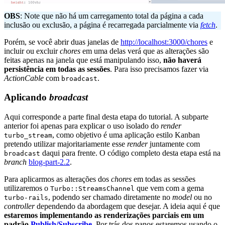
OBS
: Note que não há um carregamento total da página a cada
inclusão ou exclusão, a página é recarregada parcialmente via
fetch
.
Porém, se você abrir duas janelas de
http://localhost:3000/chores
e
incluir ou excluir
chores
em uma delas verá que as alterações são
feitas apenas na janela que está manipulando isso,
não haverá
persistência em todas as sessões
. Para isso precisamos fazer via
ActionCable
com
.
broadcast
Aplicando
broadcast
Aqui corresponde a parte final desta etapa do tutorial. A subparte
anterior foi apenas para explicar o uso isolado do
render
, como objetivo é uma aplicação estilo Kanban
turbo_stream
pretendo utilizar majoritariamente esse
render
juntamente com
daqui para frente. O código completo desta etapa está na
broadcast
branch
blog-part-2.2
.
Para aplicarmos as alterações dos
chores
em todas as sessões
utilizaremos o
que vem com a gema
Turbo::StreamsChannel
, podendo ser chamado diretamente no
model
ou no
turbo-rails
controller
dependendo da abordagem que desejar. A ideia aqui é que
estaremos implementando as renderizações parciais em um
padrão
Publish/Subscribe
. Por trás dos panos estaremos usando o