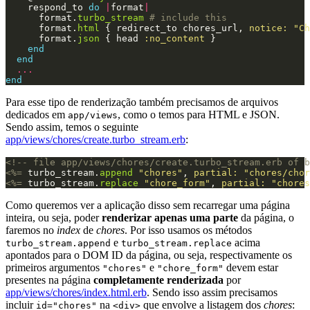
respond_to
do
|
format
|
format
.
turbo_stream
# include this
format
.
html
{
redirect_to
chores_url
,
notice: 
"Ch
format
.
json
{
head
:no_content
}
end
end
...
end
Para esse tipo de renderização também precisamos de arquivos
dedicados em
, como o temos para HTML e JSON.
app/views
Sendo assim, temos o seguinte
app/views/chores/create.turbo_stream.erb
:
<!-- file app/views/chores/create.turbo_stream.erb of b
<%=
turbo_stream
.
append
"chores"
,
partial: 
"chores/chor
<%=
turbo_stream
.
replace
"chore_form"
,
partial: 
"chores
Como queremos ver a aplicação disso sem recarregar uma página
inteira, ou seja, poder
renderizar apenas uma parte
da página, o
faremos no
index
de
chores
. Por isso usamos os métodos
e
acima
turbo_stream.append
turbo_stream.replace
apontados para o DOM ID da página, ou seja, respectivamente os
primeiros argumentos
e
devem estar
"chores"
"chore_form"
presentes na página
completamente renderizada
por
app/views/chores/index.html.erb
. Sendo isso assim precisamos
incluir
na
que envolve a listagem dos
chores
:
id="chores"
<div>