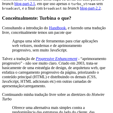
branch
blog-part-2.1
, em que uso apenas o
sem
turbo_stream
, e a final com
na
branch
blog-part-2.2
.
broadcast
broadcast
Conceitualmente: Turbina o que?
Consultando a introdução do
Handbook
, e fazendo uma tradução
livre, conceitualmente temos um pacote que
Agrupa uma série de ferramentas para criar aplicações
web velozes, modernas e de aprimoramento
progressivo, sem muito JavaScript.
Talvez a tradução de
Progressive Enhancement
- “aprimoramento
progressivo” - não soe muito claro. Criado em 2003, trata-se
basicamente de uma estratégia de design, de arquitetura web, que
enfatiza o carregamento progressivo da página, priorizando o
conteúdo principal (HTML) e distribuindo os demais (CSS,
JavaScript, HTML adicionais etc) em outras camadas de
apresentação/carregamento.
Continuando minha tradução livre sobre as diretrizes do
Hotwire
Turbo
Oferece uma alternativa mais simples contra a
predominância das estruturas do lado do cliente, das