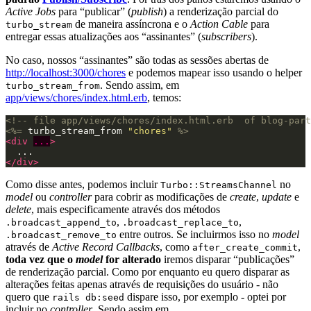
Active Jobs
para “publicar” (
publish
) a renderização parcial do
de maneira assíncrona e o
Action Cable
para
turbo_stream
entregar essas atualizações aos “assinantes” (
subscribers
).
No caso, nossos “assinantes” são todas as sessões abertas de
http://localhost:3000/chores
e podemos mapear isso usando o helper
. Sendo assim, em
turbo_stream_from
app/views/chores/index.html.erb
, temos:
<!-- file app/views/chores/index.html.erb  of blog-part
<%=
turbo_stream_from
"chores"
%>
<div
...
>
</div>
Como disse antes, podemos incluir
no
Turbo::StreamsChannel
model
ou
controller
para cobrir as modificações de
create
,
update
e
delete
, mais especificamente através dos métodos
,
,
.broadcast_append_to
.broadcast_replace_to
entre outros. Se incluirmos isso no
model
.broadcast_remove_to
através de
Active Record Callbacks
, como
,
after_create_commit
toda vez que o
model
for alterado
iremos disparar “publicações”
de renderização parcial. Como por enquanto eu quero disparar as
alterações feitas apenas através de requisições do usuário - não
quero que
dispare isso, por exemplo - optei por
rails db:seed
incluir no
controller
. Sendo assim em