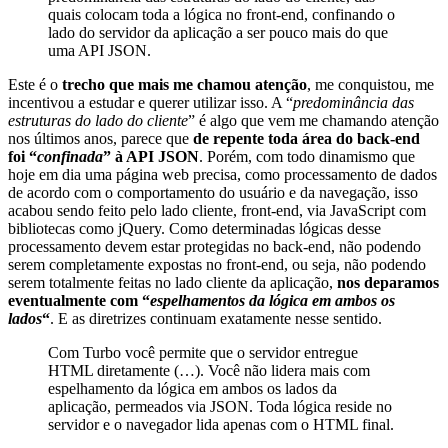
quais colocam toda a lógica no front-end, confinando o
lado do servidor da aplicação a ser pouco mais do que
uma API JSON.
Este é o
trecho que mais me chamou atenção
, me conquistou, me
incentivou a estudar e querer utilizar isso. A “
predominância das
estruturas do lado do cliente
” é algo que vem me chamando atenção
nos últimos anos, parece que
de repente toda área do back-end
foi “
confinada
” à API JSON
. Porém, com todo dinamismo que
hoje em dia uma página web precisa, como processamento de dados
de acordo com o comportamento do usuário e da navegação, isso
acabou sendo feito pelo lado cliente, front-end, via JavaScript com
bibliotecas como jQuery. Como determinadas lógicas desse
processamento devem estar protegidas no back-end, não podendo
serem completamente expostas no front-end, ou seja, não podendo
serem totalmente feitas no lado cliente da aplicação,
nos deparamos
eventualmente com “
espelhamentos da lógica em ambos os
lados
“
. E as diretrizes continuam exatamente nesse sentido.
Com Turbo você permite que o servidor entregue
HTML diretamente (…). Você não lidera mais com
espelhamento da lógica em ambos os lados da
aplicação, permeados via JSON. Toda lógica reside no
servidor e o navegador lida apenas com o HTML final.