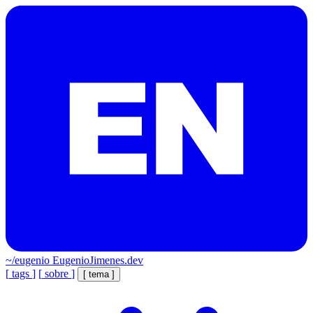
~/eugenio
EugenioJimenes.dev
[
tags
]
[
sobre
]
[
tema
]