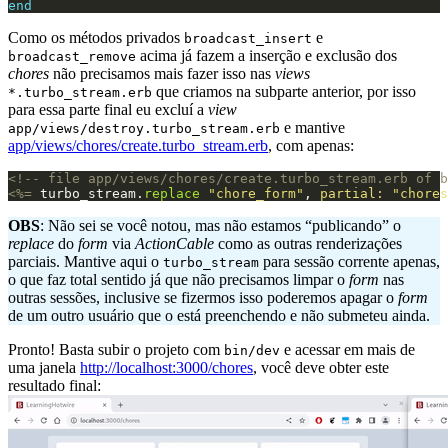
end
Como os métodos privados
e
broadcast_insert
acima já fazem a inserção e exclusão dos
broadcast_remove
chores
não precisamos mais fazer isso nas
views
que criamos na subparte anterior, por isso
*.turbo_stream.erb
para essa parte final eu excluí a
view
e mantive
app/views/destroy.turbo_stream.erb
app/views/chores/create.turbo_stream.erb
, com apenas:
<!-- file app/views/chores/create.turbo_stream.erb of b
<%=
turbo_stream
.
replace
"chore_form"
,
partial: 
"chores
OBS
: Não sei se você notou, mas não estamos “publicando” o
replace
do
form
via
ActionCable
como as outras renderizações
parciais. Mantive aqui o
para sessão corrente apenas,
turbo_stream
o que faz total sentido já que não precisamos limpar o
form
nas
outras sessões, inclusive se fizermos isso poderemos apagar o
form
de um outro usuário que o está preenchendo e não submeteu ainda.
Pronto! Basta subir o projeto com
e acessar em mais de
bin/dev
uma janela
http://localhost:3000/chores
, você deve obter este
resultado final: