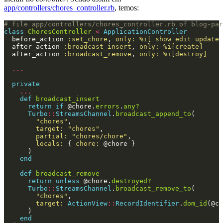
app/controllers/chores_controller.rb
, temos:
# file app/controllers/chores_controller.rb of blog-par
class
ChoresController
<
ApplicationController
before_action
:set_chore
,
only: 
%i[ show edit update 
after_action
:broadcast_insert
,
only: 
%i[create]
after_action
:broadcast_remove
,
only: 
%i[destroy]
...
private
...
def
broadcast_insert
return
if
@chore
.
errors
.
any?
Turbo
::
StreamsChannel
.
broadcast_append_to
(
"chores"
,
target: 
"chores"
,
partial: 
"chores/chore"
,
locals: 
{
chore: 
@chore
}
)
end
def
broadcast_remove
return
unless
@chore
.
destroyed?
Turbo
::
StreamsChannel
.
broadcast_remove_to
(
"chores"
,
target: 
ActionView
::
RecordIdentifier
.
dom_id
(
@ch
)
end