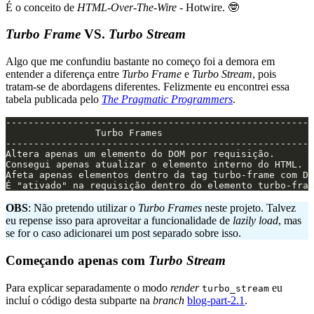
É o conceito de
HTML-Over-The-Wire
- Hotwire. 🤓
Turbo Frame
VS.
Turbo Stream
Algo que me confundiu bastante no começo foi a demora em
entender a diferença entre
Turbo Frame
e
Turbo Stream
, pois
tratam-se de abordagens diferentes. Felizmente eu encontrei essa
tabela publicada pelo
The Pragmatic Programmers
.
-------------------------------------------------------
                Turbo Frames                           
-------------------------------------------------------
Altera apenas um elemento do DOM por requisição.       
Consegui apenas atualizar o elemento interno do HTML.  
Afeta apenas elementos dentro da tag turbo-frame com DO
OBS
: Não pretendo utilizar o
Turbo Frames
neste projeto. Talvez
eu repense isso para aproveitar a funcionalidade de
lazily load
, mas
se for o caso adicionarei um post separado sobre isso.
Começando apenas com
Turbo Stream
Para explicar separadamente o modo
render
eu
turbo_stream
incluí o código desta subparte na
branch
blog-part-2.1
.