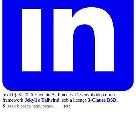
[exit 0]
© 2026 Eugenio A. Jimenes. Desenvolvido com o
framework
Jekyll
e
Tailwind
, sob a licença
3-Clause BSD
.
$
esc