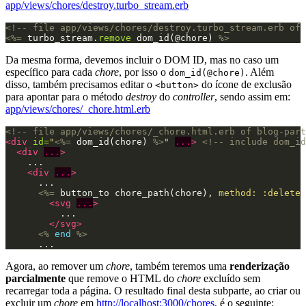
app/views/chores/destroy.turbo_stream.erb
<!-- file app/views/chores/destroy.turbo_stream.erb of 
<%=
turbo_stream
.
remove
dom_id
(
@chore
)
%>
Da mesma forma, devemos incluir o DOM ID, mas no caso um
específico para cada
chore
, por isso o
. Além
dom_id(@chore)
disso, também precisamos editar o
do ícone de exclusão
<button>
para apontar para o método
destroy
do
controller
, sendo assim em:
app/views/chores/_chore.html.erb
<!-- file app/views/chores/_chore.html.erb of blog-part
<div
id=
"
<%=
dom_id
(
chore
)
%>
"
...
>
<!-- include dom_id
<div
...
>
    ...

<div
...
>
      ...

<%=
button_to
chore_path
(
chore
),
method: :delete
,
<svg
...
>
          ...

</svg>
<%
end
%>
Agora, ao remover um
chore
, também teremos uma
renderização
parcialmente
que remove o HTML do
chore
excluído sem
recarregar toda a página. O resultado final desta subparte, ao criar ou
excluir um
chore
em
http://localhost:3000/chores
, é o seguinte: