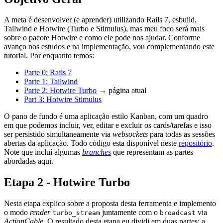
A meta é desenvolver (e aprender) utilizando Rails 7, esbuild,
Tailwind e Hotwire (Turbo e Stimulus), mas meu foco será mais
sobre o pacote Hotwire e como ele pode nos ajudar. Conforme
avanço nos estudos e na implementação, vou complementando este
tutorial. Por enquanto temos:
Parte 0: Rails 7
Parte 1: Tailwind
Parte 2: Hotwire Turbo
→ página atual
Part 3: Hotwire Stimulus
O pano de fundo é uma aplicação estilo Kanban, com um quadro
em que podemos incluir, ver, editar e excluir os cards/tarefas e isso
ser persistido simultaneamente via
websockets
para todas as sessões
abertas da aplicação. Todo código esta disponível neste
repositório
.
Note que incluí algumas
branches
que representam as partes
abordadas aqui.
Etapa 2 - Hotwire Turbo
Nesta etapa explico sobre a proposta desta ferramenta e implemento
o modo
render
juntamente com o
via
turbo_stream
broadcast
ActionCable
. O resultado desta etapa eu dividi em duas partes: a