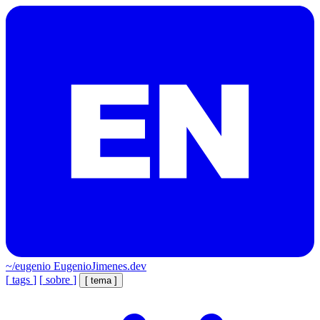
~/eugenio
EugenioJimenes.dev
[
tags
]
[
sobre
]
[
tema
]