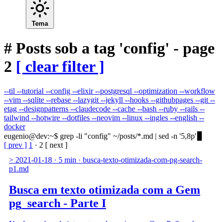
Tema
#
Posts sob a tag 'config' - page
2
[ clear filter ]
--til
--tutorial
--config
--elixir
--postgresql
--optimization
--workflow
--vim
--sqlite
--rebase
--lazygit
--jekyll
--hooks
--githubpages
--git
--
etag
--designpatterns
--claudecode
--cache
--bash
--ruby
--rails
--
tailwind
--hotwire
--dotfiles
--neovim
--linux
--ingles
--english
--
docker
eugenio@dev
:
~
$
grep -li "config" ~/posts/*.md | sed -n '5,8p'
[ prev ]
1
·
2
[ next ]
>
2021-01-18
·
5 min
·
busca-texto-otimizada-com-pg-search-
p1.md
Busca em texto otimizada com a Gem
pg_search - Parte I