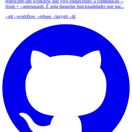
redescobri um workflow que vivo esquecendo: a combinação --
fixup + --autosquash. É uma daquelas funcionalidades que par...
--git
--workflow
--rebase
--lazygit
--til