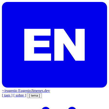
~/eugenio
EugenioJimenes.dev
[
tags
]
[
sobre
]
[
tema
]