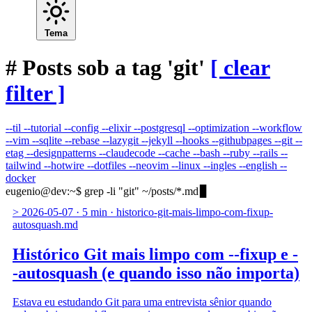
Tema
#
Posts sob a tag 'git'
[ clear
filter ]
--til
--tutorial
--config
--elixir
--postgresql
--optimization
--workflow
--vim
--sqlite
--rebase
--lazygit
--jekyll
--hooks
--githubpages
--git
--
etag
--designpatterns
--claudecode
--cache
--bash
--ruby
--rails
--
tailwind
--hotwire
--dotfiles
--neovim
--linux
--ingles
--english
--
docker
eugenio@dev
:
~
$
grep -li "git" ~/posts/*.md
>
2026-05-07
·
5 min
·
historico-git-mais-limpo-com-fixup-
autosquash.md
Histórico Git mais limpo com --fixup e -
-autosquash (e quando isso não importa)
Estava eu estudando Git para uma entrevista sênior quando