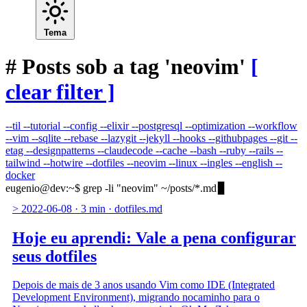
Tema
#
Posts sob a tag 'neovim'
[
clear filter ]
--til
--tutorial
--config
--elixir
--postgresql
--optimization
--workflow
--vim
--sqlite
--rebase
--lazygit
--jekyll
--hooks
--githubpages
--git
--
etag
--designpatterns
--claudecode
--cache
--bash
--ruby
--rails
--
tailwind
--hotwire
--dotfiles
--neovim
--linux
--ingles
--english
--
docker
eugenio@dev
:
~
$
grep -li "neovim" ~/posts/*.md
>
2022-06-08
·
3 min
·
dotfiles.md
Hoje eu aprendi: Vale a pena configurar
seus dotfiles
Depois de mais de 3 anos usando Vim como IDE (Integrated
Development Environment), migrando nocaminho para o