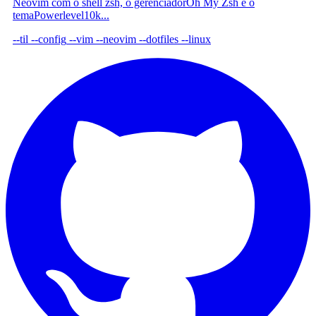
Neovim com o shell zsh, o gerenciadorOh My Zsh e o
temaPowerlevel10k...
--til
--config
--vim
--neovim
--dotfiles
--linux