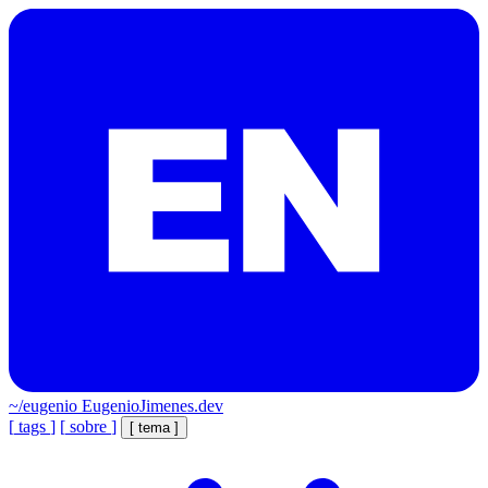
~/eugenio
EugenioJimenes.dev
[
tags
]
[
sobre
]
[
tema
]