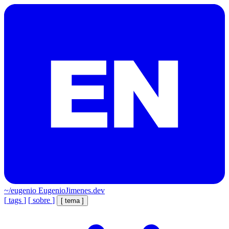
~/eugenio
EugenioJimenes.dev
[
tags
]
[
sobre
]
[
tema
]