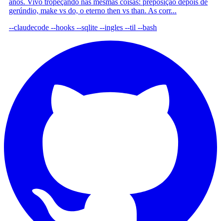
anos. Vivo tropeçando nas mesmas coisas: preposição depois de
gerúndio, make vs do, o eterno then vs than. As corr...
--claudecode
--hooks
--sqlite
--ingles
--til
--bash