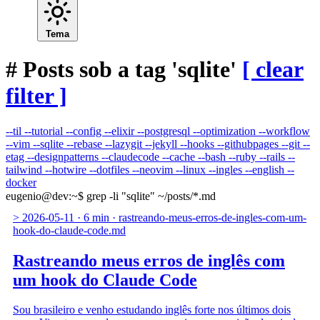
Tema
#
Posts sob a tag 'sqlite'
[ clear
filter ]
--til
--tutorial
--config
--elixir
--postgresql
--optimization
--workflow
--vim
--sqlite
--rebase
--lazygit
--jekyll
--hooks
--githubpages
--git
--
etag
--designpatterns
--claudecode
--cache
--bash
--ruby
--rails
--
tailwind
--hotwire
--dotfiles
--neovim
--linux
--ingles
--english
--
docker
eugenio@dev
:
~
$
grep -li "sqlite" ~/posts/*.md
>
2026-05-11
·
6 min
·
rastreando-meus-erros-de-ingles-com-um-
hook-do-claude-code.md
Rastreando meus erros de inglês com
um hook do Claude Code
Sou brasileiro e venho estudando inglês forte nos últimos dois