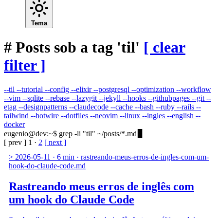
Tema
#
Posts sob a tag 'til'
[ clear
filter ]
--til
--tutorial
--config
--elixir
--postgresql
--optimization
--workflow
--vim
--sqlite
--rebase
--lazygit
--jekyll
--hooks
--githubpages
--git
--
etag
--designpatterns
--claudecode
--cache
--bash
--ruby
--rails
--
tailwind
--hotwire
--dotfiles
--neovim
--linux
--ingles
--english
--
docker
eugenio@dev
:
~
$
grep -li "til" ~/posts/*.md
[ prev ]
1
·
2
[ next ]
>
2026-05-11
·
6 min
·
rastreando-meus-erros-de-ingles-com-um-
hook-do-claude-code.md
Rastreando meus erros de inglês com
um hook do Claude Code