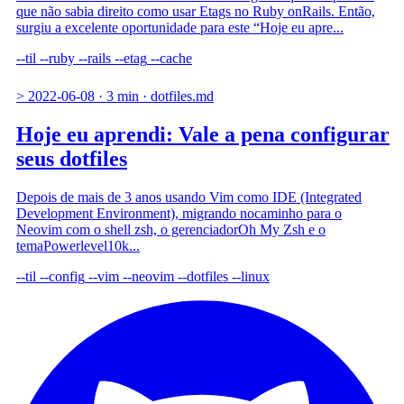
que não sabia direito como usar Etags no Ruby onRails. Então,
surgiu a excelente oportunidade para este “Hoje eu apre...
--til
--ruby
--rails
--etag
--cache
>
2022-06-08
·
3 min
·
dotfiles.md
Hoje eu aprendi: Vale a pena configurar
seus dotfiles
Depois de mais de 3 anos usando Vim como IDE (Integrated
Development Environment), migrando nocaminho para o
Neovim com o shell zsh, o gerenciadorOh My Zsh e o
temaPowerlevel10k...
--til
--config
--vim
--neovim
--dotfiles
--linux