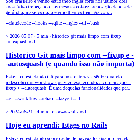
Sou brasileiro e venho estudando inglês forte nos últimos dois
anos. Vivo tropeçando nas mesmas coisas: preposição depois de
gerúndio, make vs do, o eterno then vs than. As corr...
--claudecode
--hooks
--sqlite
--ingles
--til
--bash
>
2026-05-07
·
5 min
·
historico-git-mais-limpo-com-fixup-
autosquash.md
Histórico Git mais limpo com --fixup e -
-autosquash (e quando isso não importa)
Estava eu estudando Git para uma entrevista sênior quando
redescobri um workflow que vivo esquecendo: a combinação --
fixup + --autosquash. É uma daquelas funcionalidades que par...
--git
--workflow
--rebase
--lazygit
--til
>
2024-06-21
·
4 min
·
etags-no-rails.md
Hoje eu aprendi: Etags no Rails
Estava eu estudando sobre cache de navegador quando percebi