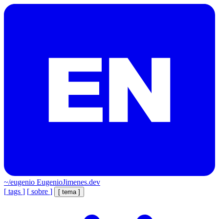
~/eugenio
EugenioJimenes.dev
[
tags
]
[
sobre
]
[
tema
]