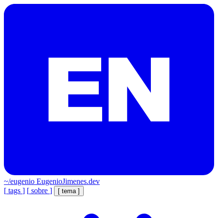
~/eugenio
EugenioJimenes.dev
[
tags
]
[
sobre
]
[
tema
]