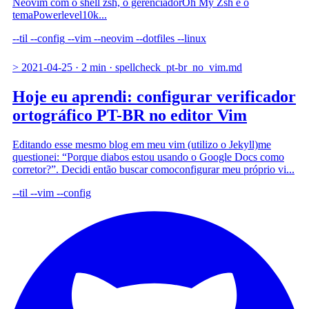
Neovim com o shell zsh, o gerenciadorOh My Zsh e o
temaPowerlevel10k...
--til
--config
--vim
--neovim
--dotfiles
--linux
>
2021-04-25
·
2 min
·
spellcheck_pt-br_no_vim.md
Hoje eu aprendi: configurar verificador
ortográfico PT-BR no editor Vim
Editando esse mesmo blog em meu vim (utilizo o Jekyll)me
questionei: “Porque diabos estou usando o Google Docs como
corretor?”. Decidi então buscar comoconfigurar meu próprio vi...
--til
--vim
--config