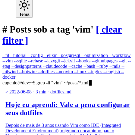
Tema
#
Posts sob a tag 'vim'
[ clear
filter ]
--til
--tutorial
--config
--elixir
--postgresql
--optimization
--workflow
--vim
--sqlite
--rebase
--lazygit
--jekyll
--hooks
--githubpages
--git
--
etag
--designpatterns
--claudecode
--cache
--bash
--ruby
--rails
--
tailwind
--hotwire
--dotfiles
--neovim
--linux
--ingles
--english
--
docker
eugenio@dev
:
~
$
grep -li "vim" ~/posts/*.md
>
2022-06-08
·
3 min
·
dotfiles.md
Hoje eu aprendi: Vale a pena configurar
seus dotfiles
Depois de mais de 3 anos usando Vim como IDE (Integrated
Development Environment), migrando nocaminho para o