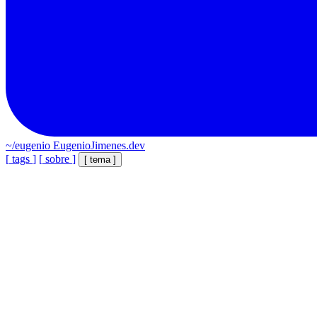
~/eugenio
EugenioJimenes.dev
[
tags
]
[
sobre
]
[
tema
]